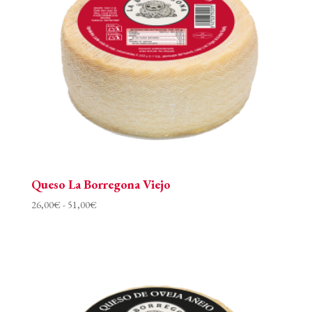
Queso La Borregona Viejo
Rango
26,00
€
-
51,00
€
de
precios:
desde
26,00€
hasta
51,00€