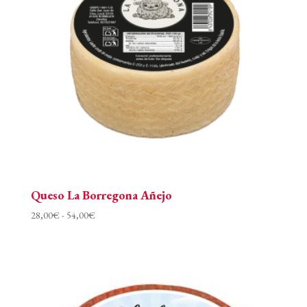
Queso La Borregona Añejo
Rango
28,00
€
-
54,00
€
de
precios:
desde
28,00€
hasta