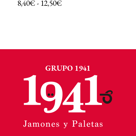
Rango
8,40
€
-
12,50
€
de
precios:
desde
8,40€
hasta
12,50€
GRUPO 1941