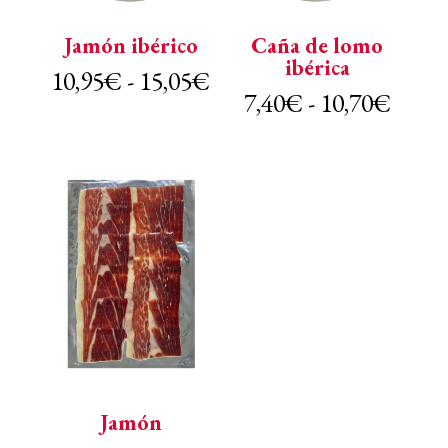
Jamón ibérico
Caña de lomo
ibérica
Rango
10,95
€
-
15,05
€
Rang
7,40
€
-
10,70
€
de
de
precios:
preci
desde
desde
10,95€
7,40
hasta
hasta
15,05€
10,7
Jamón