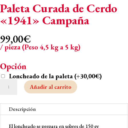
Paleta Curada de Cerdo
«1941» Campaña
99,00
€
/ pieza (Peso 4,5 kg a 5 kg)
Opción
Loncheado de la paleta
(
+
30,00
€
)
Paleta
Añadir al carrito
Curada
de
Cerdo
Descripción
"1941"
Campaña
El loncheado se prepara en sobres de 150 gr