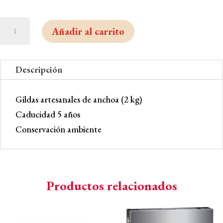
Gildas
Añadir al carrito
artesanales
de
anchoa
Descripción
Ría
de
Gildas artesanales de anchoa (2 kg)
Santoña
Caducidad 5 años
(2
Conservación ambiente
kg)
cantidad
Productos relacionados