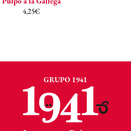
Pulpo a la Gallega
4,25
€
GRUPO 1941