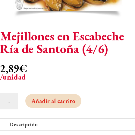
Mejillones en Escabeche
Ría de Santoña (4/6)
2,89
€
/unidad
Mejillones
Añadir al carrito
en
Escabeche
Ría
Descripción
de