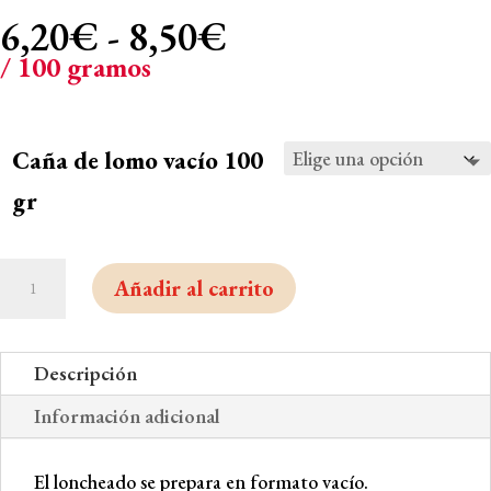
Rango
6,20
€
-
8,50
€
de
/ 100 gramos
precios:
desde
6,20€
Caña de lomo vacío 100
hasta
gr
8,50€
Caña
Añadir al carrito
de
lomo
cantidad
Descripción
Información adicional
El loncheado se prepara en formato vacío.