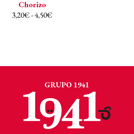
Chorizo
Rango
3,20
€
-
4,50
€
de
precios:
desde
3,20€
hasta
GRUPO 1941
4,50€