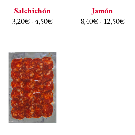
Salchichón
Jamón
Rango
Ra
3,20
€
-
4,50
€
8,40
€
-
12,50
€
de
de
precios:
pre
desde
des
3,20€
8,
hasta
has
4,50€
12