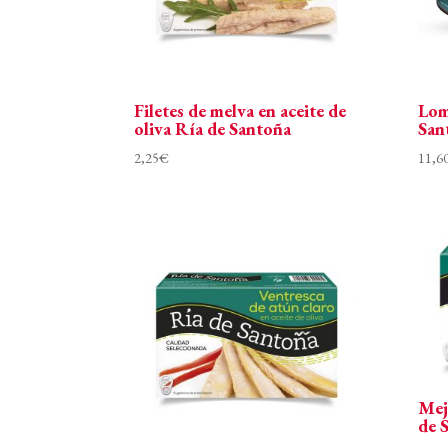
Filetes de melva en aceite de
Lom
oliva Ría de Santoña
San
2,25
€
11,6
Mej
de 