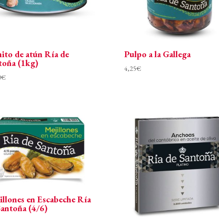
ito de atún Ría de
Pulpo a la Gallega
toña (1kg)
4,25
€
0
€
illones en Escabeche Ría
Santoña (4/6)