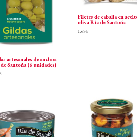
Filetes de caballa en aceit
oliva Ría de Santoña
1,65
€
das artesanales de anchoa
 de Santoña (6 unidades)
€