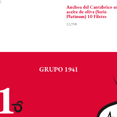
€
Anchoa del Cantábrico e
aceite de oliva (Serie
Platinum) 10 Filetes
12,95
€
GRUPO 1941